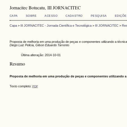
Jornacitec Botucatu, III JORNACITEC
CAPA
SOBRE
ACESSO
CADASTRO
PESQUISA
EDIÇÕE
Capa
>
III JORNACITEC - Jornada Científica e Tecnológica
>
III JORNACITEC
>
Res
Proposta de melhoria em uma produção de peças e componentes utilizando a técnic
Diego Luiz Pelicia, Gilson Eduardo Tarrento
Última alteração: 2014-10-01
Resumo
Proposta de melhoria em uma produção de peças e componentes utilizando a 
Texto completo:
PDF