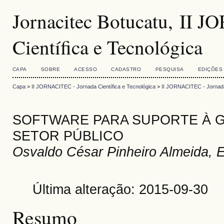
Jornacitec Botucatu, II 
Científica e Tecnológica
CAPA
SOBRE
ACESSO
CADASTRO
PESQUISA
EDIÇÕES
Capa
>
II JORNACITEC - Jornada Científica e Tecnológica
>
II JORNACITEC - Jornada 
SOFTWARE PARA SUPORTE À 
SETOR PÚBLICO
Osvaldo César Pinheiro Almeida,
Última alteração: 2015-09-30
Resumo