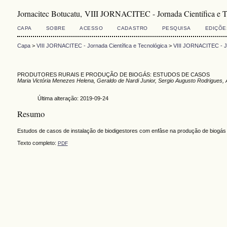
Jornacitec Botucatu, VIII JORNACITEC - Jornada Científica e T
CAPA
SOBRE
ACESSO
CADASTRO
PESQUISA
EDIÇÕE
Capa
>
VIII JORNACITEC - Jornada Científica e Tecnológica
>
VIII JORNACITEC - Jo
PRODUTORES RURAIS E PRODUÇÃO DE BIOGÁS: ESTUDOS DE CASOS
Maria Victória Menezes Helena, Geraldo de Nardi Junior, Sergio Augusto Rodrigues, 
Última alteração: 2019-09-24
Resumo
Estudos de casos de instalação de biodigestores com enfâse na produção de biogás e 
Texto completo:
PDF