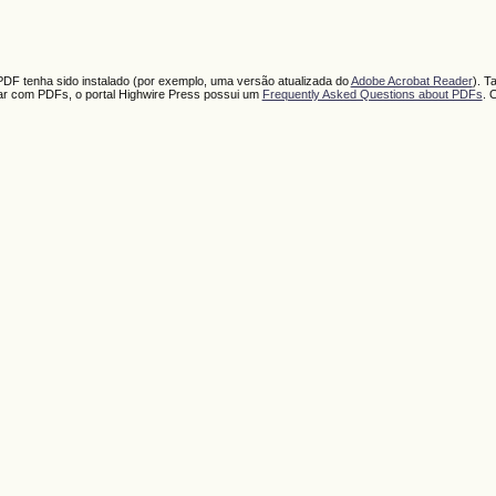
PDF tenha sido instalado (por exemplo, uma versão atualizada do
Adobe Acrobat Reader
). T
har com PDFs, o portal Highwire Press possui um
Frequently Asked Questions about PDFs
. 