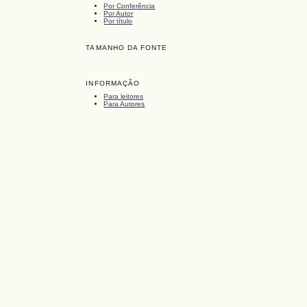
Por Conferência
Por Autor
Por título
TAMANHO DA FONTE
INFORMAÇÃO
Para leitores
Para Autores