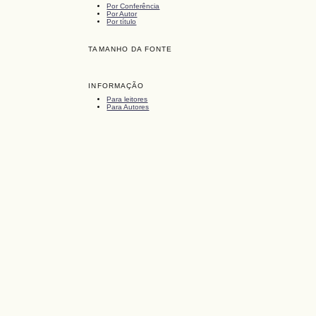
Por Conferência
Por Autor
Por título
TAMANHO DA FONTE
INFORMAÇÃO
Para leitores
Para Autores