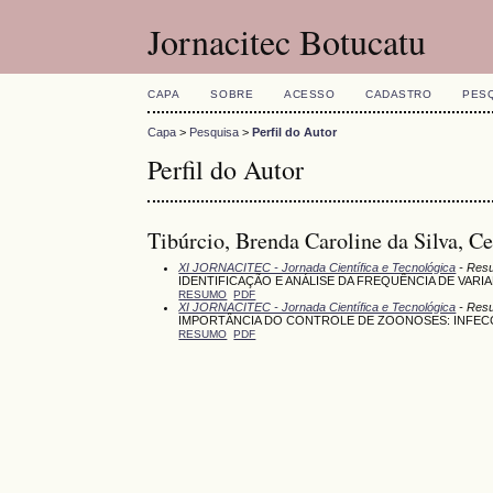
Jornacitec Botucatu
CAPA
SOBRE
ACESSO
CADASTRO
PES
Capa
>
Pesquisa
>
Perfil do Autor
Perfil do Autor
Tibúrcio, Brenda Caroline da Silva, Ce
XI JORNACITEC - Jornada Científica e Tecnológica
- Res
IDENTIFICAÇÃO E ANÁLISE DA FREQUÊNCIA DE VARI
RESUMO
PDF
XI JORNACITEC - Jornada Científica e Tecnológica
- Resu
IMPORTÂNCIA DO CONTROLE DE ZOONOSES: INFECÇ
RESUMO
PDF