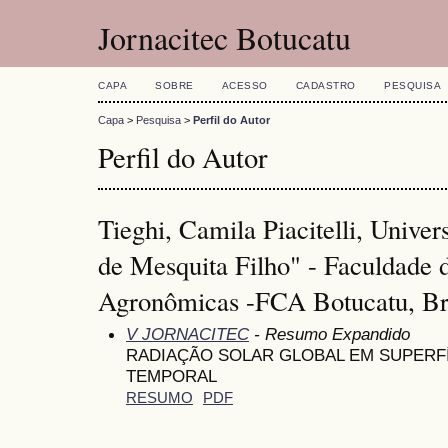
Jornacitec Botucatu
CAPA
SOBRE
ACESSO
CADASTRO
PESQUISA
Capa
>
Pesquisa
>
Perfil do Autor
Perfil do Autor
Tieghi, Camila Piacitelli, Univer
de Mesquita Filho" - Faculdade 
Agronômicas -FCA Botucatu, Br
V JORNACITEC
- Resumo Expandido
RADIAÇÃO SOLAR GLOBAL EM SUPERFÍC
TEMPORAL
RESUMO
PDF