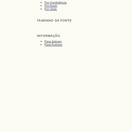
Por Conferência
Por Autor
Por título
TAMANHO DA FONTE
INFORMAÇÃO
Para leitores
Para Autores