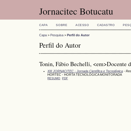
Jornacitec Botucatu
CAPA
SOBRE
ACESSO
CADASTRO
PES
Capa
>
Pesquisa
>
Perfil do Autor
Perfil do Autor
Tonin, Fábio Bechelli, <em>Docente 
XIII JORNACITEC - Jornada Científica e Tecnológica
- Re
HORTEC - HORTA TECNOLÓGICA MONITORADA
RESUMO
PDF