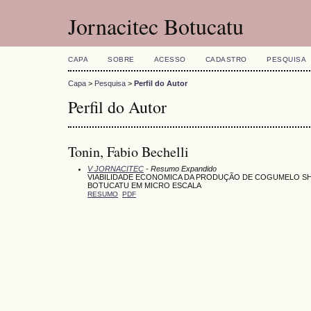
Jornacitec Botucatu
CAPA
SOBRE
ACESSO
CADASTRO
PESQUISA
Capa
>
Pesquisa
>
Perfil do Autor
Perfil do Autor
Tonin, Fabio Bechelli
V JORNACITEC
- Resumo Expandido
VIABILIDADE ECONOMICA DA PRODUÇÃO DE COGUMELO S
BOTUCATU EM MICRO ESCALA
RESUMO
PDF