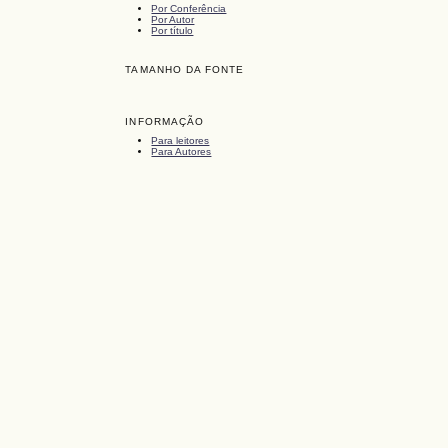
Por Conferência
Por Autor
Por título
TAMANHO DA FONTE
INFORMAÇÃO
Para leitores
Para Autores