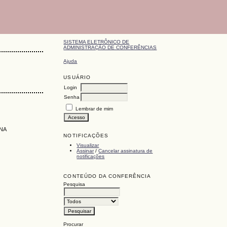
SISTEMA ELETRÔNICO DE
ADMINISTRAÇÃO DE CONFERÊNCIAS
Ajuda
USUÁRIO
Login
Senha
Lembrar de mim
NA
NOTIFICAÇÕES
Visualizar
Assinar
/
Cancelar assinatura de
notificações
CONTEÚDO DA CONFERÊNCIA
Pesquisa
Procurar