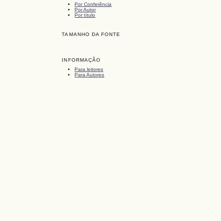
Por Conferência
Por Autor
Por título
TAMANHO DA FONTE
INFORMAÇÃO
Para leitores
Para Autores