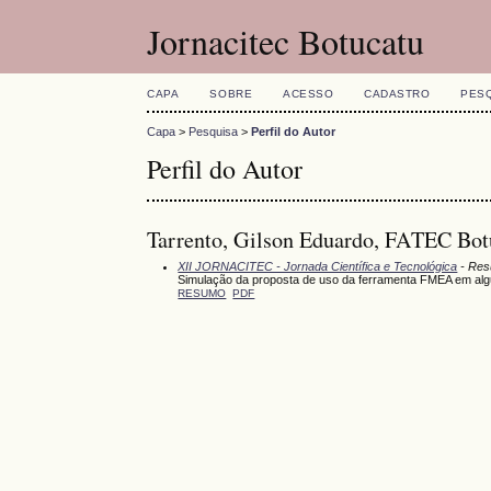
Jornacitec Botucatu
CAPA
SOBRE
ACESSO
CADASTRO
PES
Capa
>
Pesquisa
>
Perfil do Autor
Perfil do Autor
Tarrento, Gilson Eduardo, FATEC Botu
XII JORNACITEC - Jornada Científica e Tecnológica
- Res
Simulação da proposta de uso da ferramenta FMEA em alg
RESUMO
PDF