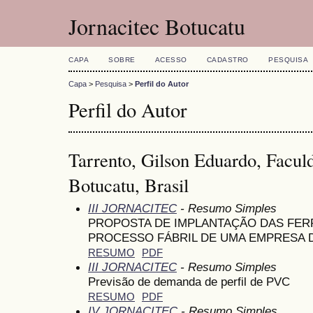
Jornacitec Botucatu
CAPA
SOBRE
ACESSO
CADASTRO
PESQUISA
Capa
>
Pesquisa
>
Perfil do Autor
Perfil do Autor
Tarrento, Gilson Eduardo, Facul
Botucatu, Brasil
III JORNACITEC
- Resumo Simples
PROPOSTA DE IMPLANTAÇÃO DAS FE
PROCESSO FÁBRIL DE UMA EMPRESA 
RESUMO
PDF
III JORNACITEC
- Resumo Simples
Previsão de demanda de perfil de PVC
RESUMO
PDF
IV JORNACITEC
- Resumo Simples