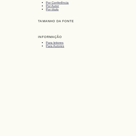
Por Conferência
Por Autor
Por título
TAMANHO DA FONTE
INFORMAÇÃO
Para leitores
Para Autores