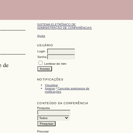
SISTEMA ELETRÔNICO DE
ADMINISTRAÇÃO DE CONFERÊNCIAS
Ajuda
USUÁRIO
Login
Senha
e de
Lembrar de mim
NOTIFICAÇÕES
Visualizar
Assinar
/
Cancelar assinatura de
notificações
CONTEÚDO DA CONFERÊNCIA
Pesquisa
Procurar