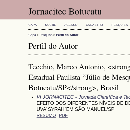
Jornacitec Botucatu
CAPA
SOBRE
ACESSO
CADASTRO
PESQUISA
Capa
>
Pesquisa
>
Perfil do Autor
Perfil do Autor
Tecchio, Marco Antonio, <stron
Estadual Paulista “Júlio de Mes
Botucatu/SP</strong>, Brasil
VI JORNACITEC - Jornada Científica e Te
EFEITO DOS DIFERENTES NÍVEIS DE 
UVA´SYRAH`EM SÃO MANUEL/SP
RESUMO
PDF