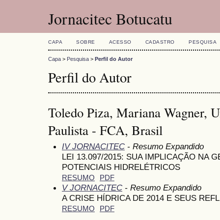
Jornacitec Botucatu
CAPA
SOBRE
ACESSO
CADASTRO
PESQUISA
Capa
>
Pesquisa
>
Perfil do Autor
Perfil do Autor
Toledo Piza, Mariana Wagner, U
Paulista - FCA, Brasil
IV JORNACITEC
- Resumo Expandido
LEI 13.097/2015: SUA IMPLICAÇÃO N
POTENCIAIS HIDRELÉTRICOS
RESUMO
PDF
V JORNACITEC
- Resumo Expandido
A CRISE HÍDRICA DE 2014 E SEUS REF
RESUMO
PDF