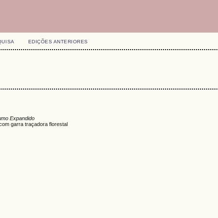
QUISA
EDIÇÕES ANTERIORES
umo Expandido
om garra traçadora florestal