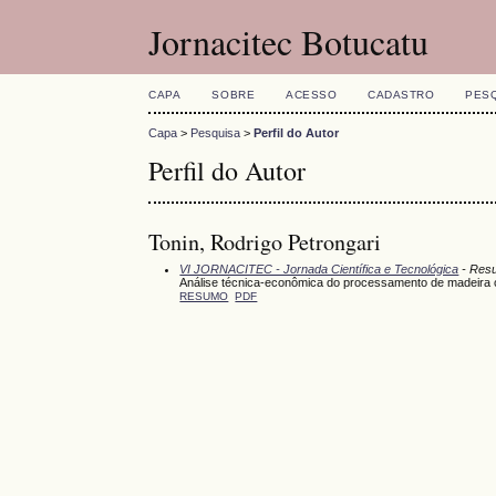
Jornacitec Botucatu
CAPA
SOBRE
ACESSO
CADASTRO
PES
Capa
>
Pesquisa
>
Perfil do Autor
Perfil do Autor
Tonin, Rodrigo Petrongari
VI JORNACITEC - Jornada Científica e Tecnológica
- Res
Análise técnica-econômica do processamento de madeira c
RESUMO
PDF