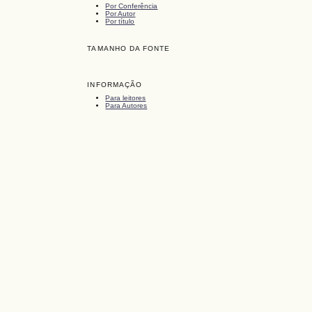
Por Conferência
Por Autor
Por título
TAMANHO DA FONTE
INFORMAÇÃO
Para leitores
Para Autores