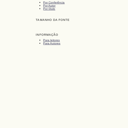
Por Conferência
Por Autor
Por título
TAMANHO DA FONTE
INFORMAÇÃO
Para leitores
Para Autores