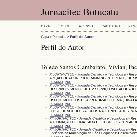
Jornacitec Botucatu
CAPA
SOBRE
ACESSO
CADASTRO
PES
Capa
>
Pesquisa
>
Perfil do Autor
Perfil do Autor
Toledo Santos Gambarato, Vívian, Fac
X JORNACITEC - Jornada Científica e Tecnológica
- Resu
API (APPLICATION PROGRAMMING INTERFACE) DE S
RESUMO
PDF
X JORNACITEC - Jornada Científica e Tecnológica
- Resu
DESENVOLVIMENTO DE UM SERVIÇO WEB APLICADO 
RESUMO
PDF
X JORNACITEC - Jornada Científica e Tecnológica
- Resu
USO DE MODELOS DE APRENDIZADO DE MÁQUINA PAR
RESUMO
PDF
X JORNACITEC - Jornada Científica e Tecnológica
- Resu
O USO DE VEÍCULOS AÉREOS NÃO TRIPULADOS PARA
RESUMO
PDF
XII JORNACITEC - Jornada Científica e Tecnológica
- Res
AUTOMAÇÃO DE UMA CAIXA DE CORREIOS COM ARD
RESUMO
PDF
XII JORNACITEC - Jornada Científica e Tecnológica
- Res
Eficiência na Alimentação de Cães Pequenos: Desenvolvim
RESUMO
PDF