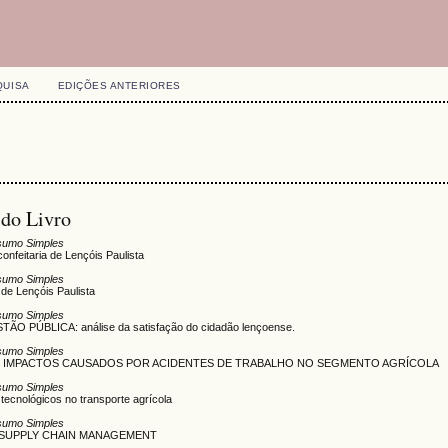
QUISA
EDIÇÕES ANTERIORES
 do Livro
sumo Simples
eitaria de Lençóis Paulista
sumo Simples
e Lençóis Paulista
sumo Simples
 PÚBLICA: análise da satisfação do cidadão lençoense.
sumo Simples
 OS IMPACTOS CAUSADOS POR ACIDENTES DE TRABALHO NO SEGMENTO AGRÍCOLA
sumo Simples
nológicos no transporte agrícola
sumo Simples
 SUPPLY CHAIN MANAGEMENT