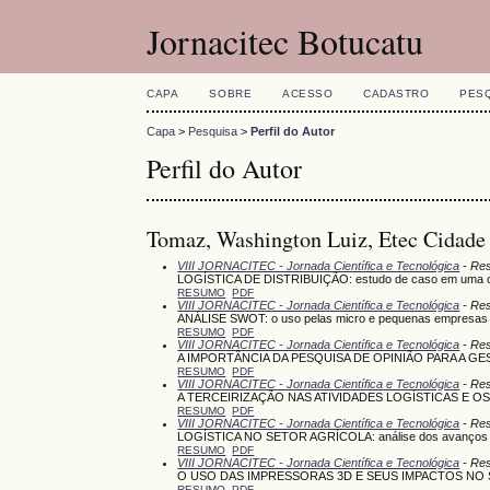
Jornacitec Botucatu
CAPA
SOBRE
ACESSO
CADASTRO
PES
Capa
>
Pesquisa
>
Perfil do Autor
Perfil do Autor
Tomaz, Washington Luiz, Etec Cidade
VIII JORNACITEC - Jornada Científica e Tecnológica
- Re
LOGÍSTICA DE DISTRIBUIÇÃO: estudo de caso em uma conf
RESUMO
PDF
VIII JORNACITEC - Jornada Científica e Tecnológica
- Re
ANÁLISE SWOT: o uso pelas micro e pequenas empresas d
RESUMO
PDF
VIII JORNACITEC - Jornada Científica e Tecnológica
- Re
A IMPORTÂNCIA DA PESQUISA DE OPINIÃO PARA A GESTÃO
RESUMO
PDF
VIII JORNACITEC - Jornada Científica e Tecnológica
- Re
A TERCEIRIZAÇÃO NAS ATIVIDADES LOGÍSTICAS E
RESUMO
PDF
VIII JORNACITEC - Jornada Científica e Tecnológica
- Re
LOGÍSTICA NO SETOR AGRÍCOLA: análise dos avanços tec
RESUMO
PDF
VIII JORNACITEC - Jornada Científica e Tecnológica
- Re
O USO DAS IMPRESSORAS 3D E SEUS IMPACTOS NO
RESUMO
PDF