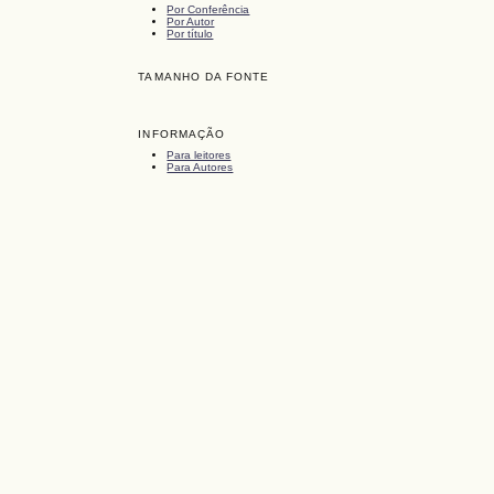
Por Conferência
Por Autor
Por título
TAMANHO DA FONTE
INFORMAÇÃO
Para leitores
Para Autores