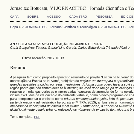
Jornacitec Botucatu, VI JORNACITEC - Jornada Científica e Te
CAPA
SOBRE
ACESSO
CADASTRO
PESQUISA
EDIÇÕE
Capa
>
VI JORNACITEC - Jornada Científica e Tecnológica
>
VI JORNACITEC - Jorna
A “ESCOLA NA NUVEM”: A EDUCAÇÃO NO AMBIENTE RURAL
Carla Gonçalves Távora, Gabriel Lino Garcia, Carlos Eduardo da Trindade Ribeiro
Última alteração: 2017-10-13
Resumo
A pesquisa tem como proposito apontar o resultado do projeto “Escola na Nuvem” do a
construção da Escola na Nuvem”, o objetivo de
projetar um futuro para o aprendizad
grandes questões trazidas por seus mediadores.
A forma como quero fazer isso é c
região pobre que não tinham acesso à
internet, se você der a um grupo de crianças
resultou em crianças curiosas e interessadas, capazes de aprender de forma coletiv
idosos excluídos da educação e do ambiente virtual e, como o novo programa de ens
para complementar o ensino e como
criaram um computador global feito de pessoas.
parte da máquina administrativa burocrática
(MITRA, 2013), ambos são um conjunto p
em casa; na escola; fora da escola e em clubes. Diante disso, a Escola na Nuvem é
digital igualmente o meio urbano, reduzindo os números de exclusão do meio rural bras
Texto completo:
PDF