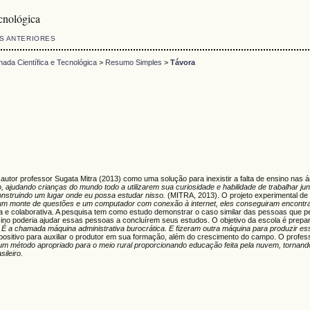
cnológica
S ANTERIORES
da Científica e Tecnológica
>
Resumo Simples
>
Távora
utor professor Sugata Mitra (2013) como uma solução para inexistir a falta de ensino nas ár
o, ajudando crianças do mundo todo a utilizarem sua curiosidade e habilidade de trabalhar j
onstruindo um lugar onde eu possa estudar nisso.
(MITRA, 2013). O projeto experimental de 
 um monte de questões e um computador com conexão à internet, eles conseguiram encontrar 
a e colaborativa. A pesquisa tem como estudo demonstrar o caso similar das pessoas que pe
ino poderia ajudar essas pessoas a concluírem seus estudos. O objetivo da escola é prep
 É a chamada máquina administrativa burocrática. E fizeram outra máquina para produzir e
ositivo para auxiliar o produtor em sua formação, além do crescimento do campo. O profe
 um método apropriado para o meio rural proporcionando educação feita pela nuvem, tornan
ileiro.