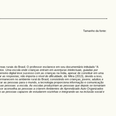
Tamanho da fonte:
eas rurais do Brasil. O professor esclarece em seu documentário intitulado “A
untos. Uma escola onde crianças entram em aventuras intelectuais, guiadas por
ensino digital teve sucesso com as crianças na Índia, apesar de constituir em uma
as respostas; não importa o nível de dificuldade
, diz Mitra (2013), devido a isso,
rmanecem no ambiente rural do Brasil, consistindo em crianças; jovens; adultos e
arar as pessoas para o mundo, a tecnologia proporciona informação e comunicação
ssas pessoas: a escola. As escolas produziriam as pessoas que depois se tornariam
ssor aconselha
as pessoas a
criarem Ambientes de Aprendizado Auto Organizados
do as pessoas capazes de estudarem sozinhas e integrando-as na inclusão social e