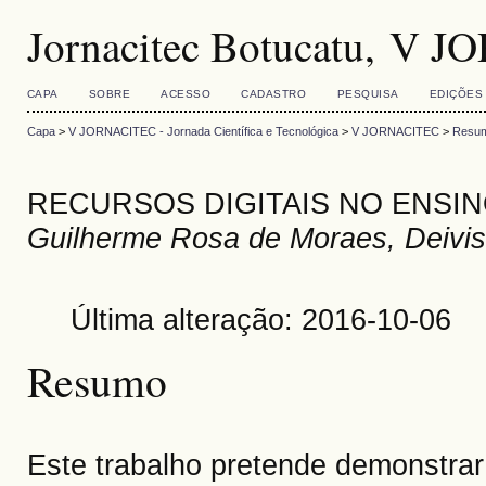
Jornacitec Botucatu, V 
CAPA
SOBRE
ACESSO
CADASTRO
PESQUISA
EDIÇÕES
Capa
>
V JORNACITEC - Jornada Científica e Tecnológica
>
V JORNACITEC
>
Resum
RECURSOS DIGITAIS NO ENSI
Guilherme Rosa de Moraes, Deivis
Última alteração: 2016-10-06
Resumo
Este trabalho pretende demonstrar