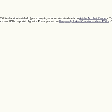
PDF tenha sido instalado (por exemplo, uma versão atualizada do
Adobe Acrobat Reader
). T
har com PDFs, o portal Highwire Press possui um
Frequently Asked Questions about PDFs
. 