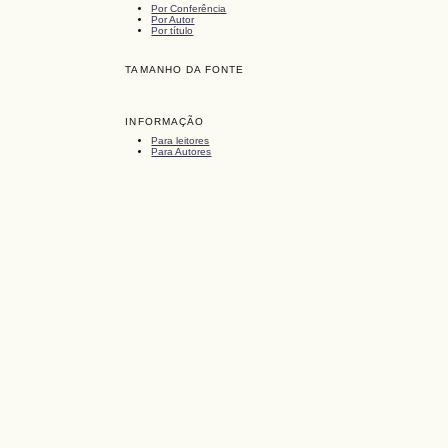
Por Conferência
Por Autor
Por título
TAMANHO DA FONTE
INFORMAÇÃO
Para leitores
Para Autores