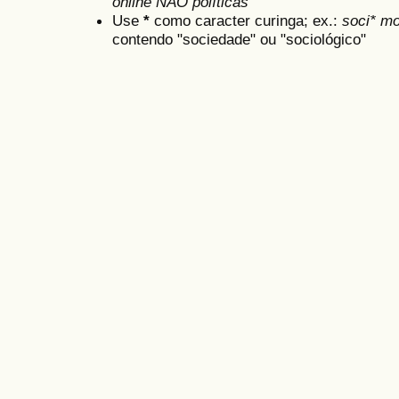
online NÃO políticas
Use
*
como caracter curinga; ex.:
soci* mo
contendo "sociedade" ou "sociológico"