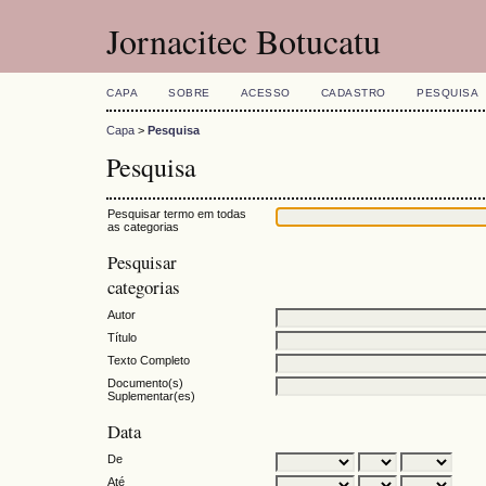
Jornacitec Botucatu
CAPA
SOBRE
ACESSO
CADASTRO
PESQUISA
Capa
>
Pesquisa
Pesquisa
Pesquisar termo em todas
as categorias
Pesquisar
categorias
Autor
Título
Texto Completo
Documento(s)
Suplementar(es)
Data
De
Até