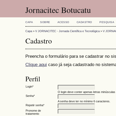
Jornacitec Botucatu
CAPA
SOBRE
ACESSO
CADASTRO
PESQUISA
Capa
>
V JORNACITEC - Jornada Científica e Tecnológica
>
V JORNA
Cadastro
Preencha o formulário para se cadastrar no si
Clique aqui
caso já seja cadastrado no sistema
Perfil
Login*
O login deve conter apenas letras minúsculas (
Senha*
A senha deve ter no mínimo 6 caracteres.
Repetir senha*
Pronome de
tratamento