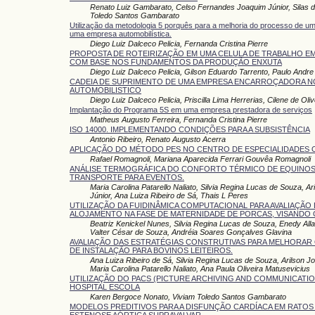
Renato Luiz Gambarato, Celso Fernandes Joaquim Júnior, Silas da
Toledo Santos Gambarato
Utilização da metodologia 5 porquês para a melhoria do processo de 
uma empresa automobilística.
Diego Luiz Dalceco Pelicia, Fernanda Cristina Pierre
PROPOSTA DE ROTEIRIZAÇÃO EM UMA CELULA DE TRABALHO EM
COM BASE NOS FUNDAMENTOS DA PRODUÇÃO ENXUTA
Diego Luiz Dalceco Pelicia, Gilson Eduardo Tarrento, Paulo Andre 
CADEIA DE SUPRIMENTO DE UMA EMPRESA ENCARROÇADORA 
AUTOMOBILISTICO
Diego Luiz Dalceco Pelicia, Priscilla Lima Herrerias, Cilene de Oliv
Implantação do Programa 5S em uma empresa prestadora de serviços
Matheus Augusto Ferreira, Fernanda Cristina Pierre
ISO 14000. IMPLEMENTANDO CONDIÇÕES PARA A SUBSISTÊNCIA
Antonio Ribeiro, Renato Augusto Acerra
APLICAÇÃO DO MÉTODO PES NO CENTRO DE ESPECIALIDADES
Rafael Romagnoli, Mariana Aparecida Ferrari Gouvêa Romagnoli
ANÁLISE TERMOGRÁFICA DO CONFORTO TÉRMICO DE EQUINO
TRANSPORTE PARA EVENTOS.
Maria Carolina Patarello Naliato, Silvia Regina Lucas de Souza, Ar
Júnior, Ana Luiza Ribeiro de Sá, Thais L Peres
UTILIZAÇÃO DA FUIDINÂMICA COMPUTACIONAL PARA AVALIAÇÃO
ALOJAMENTO NA FASE DE MATERNIDADE DE PORCAS, VISANDO 
Beatriz Kenickel Nunes, Silvia Regina Lucas de Souza, Enedy All
Valter César de Souza, Andréia Soares Gonçalves Glavina
AVALIAÇÃO DAS ESTRATÉGIAS CONSTRUTIVAS PARA MELHORAR
DE INSTALAÇÃO PARA BOVINOS LEITEIROS.
Ana Luiza Ribeiro de Sá, Silvia Regina Lucas de Souza, Arilson Jo
Maria Carolina Patarello Naliato, Ana Paula Oliveira Matusevicius
UTILIZAÇÃO DO PACS (PICTURE ARCHIVING AND COMMUNICATI
HOSPITAL ESCOLA
Karen Bergoce Nonato, Viviam Toledo Santos Gambarato
MODELOS PREDITIVOS PARA A DISFUNÇÃO CARDÍACA EM RATOS
ESTENOSE AÓRTICA SUPRAVALVAR