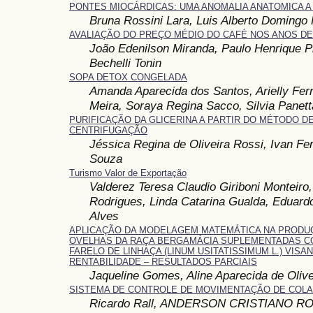
PONTES MIOCÁRDICAS: UMA ANOMALIA ANATOMICA A
Bruna Rossini Lara, Luis Alberto Domingo 
AVALIAÇÃO DO PREÇO MÉDIO DO CAFÉ NOS ANOS DE 2
João Edenilson Miranda, Paulo Henrique Pi
Bechelli Tonin
SOPA DETOX CONGELADA
Amanda Aparecida dos Santos, Arielly Fe
Meira, Soraya Regina Sacco, Silvia Panet
PURIFICAÇÃO DA GLICERINA A PARTIR DO MÉTODO D
CENTRIFUGAÇÃO
Jéssica Regina de Oliveira Rossi, Ivan Fe
Souza
Turismo Valor de Exportação
Valderez Teresa Claudio Giriboni Monteiro
Rodrigues, Linda Catarina Gualda, Eduard
Alves
APLICAÇÃO DA MODELAGEM MATEMÁTICA NA PRODUÇ
OVELHAS DA RAÇA BERGAMÁCIA SUPLEMENTADAS C
FARELO DE LINHAÇA (LINUM USITATISSIMUM L.) VIS
RENTABILIDADE – RESULTADOS PARCIAIS
Jaqueline Gomes, Aline Aparecida de Oliv
SISTEMA DE CONTROLE DE MOVIMENTAÇÃO DE COL
Ricardo Rall, ANDERSON CRISTIANO R