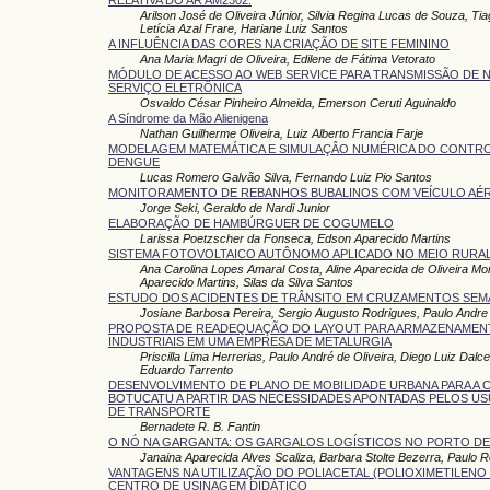
Arilson José de Oliveira Júnior, Silvia Regina Lucas de Souza, Tia
Letícia Azal Frare, Hariane Luiz Santos
A INFLUÊNCIA DAS CORES NA CRIAÇÃO DE SITE FEMININO
Ana Maria Magri de Oliveira, Edilene de Fátima Vetorato
MÓDULO DE ACESSO AO WEB SERVICE PARA TRANSMISSÃO DE N
SERVIÇO ELETRÔNICA
Osvaldo César Pinheiro Almeida, Emerson Ceruti Aguinaldo
A Síndrome da Mão Alienigena
Nathan Guilherme Oliveira, Luiz Alberto Francia Farje
MODELAGEM MATEMÁTICA E SIMULAÇÂO NUMÉRICA DO CONTR
DENGUE
Lucas Romero Galvão Silva, Fernando Luiz Pio Santos
MONITORAMENTO DE REBANHOS BUBALINOS COM VEÍCULO AÉ
Jorge Seki, Geraldo de Nardi Junior
ELABORAÇÃO DE HAMBÚRGUER DE COGUMELO
Larissa Poetzscher da Fonseca, Edson Aparecido Martins
SISTEMA FOTOVOLTAICO AUTÔNOMO APLICADO NO MEIO RURA
Ana Carolina Lopes Amaral Costa, Aline Aparecida de Oliveira M
Aparecido Martins, Silas da Silva Santos
ESTUDO DOS ACIDENTES DE TRÂNSITO EM CRUZAMENTOS SE
Josiane Barbosa Pereira, Sergio Augusto Rodrigues, Paulo Andre 
PROPOSTA DE READEQUAÇÃO DO LAYOUT PARA ARMAZENAMEN
INDUSTRIAIS EM UMA EMPRESA DE METALURGIA
Priscilla Lima Herrerias, Paulo André de Oliveira, Diego Luiz Dalce
Eduardo Tarrento
DESENVOLVIMENTO DE PLANO DE MOBILIDADE URBANA PARA A 
BOTUCATU A PARTIR DAS NECESSIDADES APONTADAS PELOS US
DE TRANSPORTE
Bernadete R. B. Fantin
O NÓ NA GARGANTA: OS GARGALOS LOGÍSTICOS NO PORTO D
Janaina Aparecida Alves Scaliza, Barbara Stolte Bezerra, Paulo R
VANTAGENS NA UTILIZAÇÃO DO POLIACETAL (POLIOXIMETILENO
CENTRO DE USINAGEM DIDÁTICO