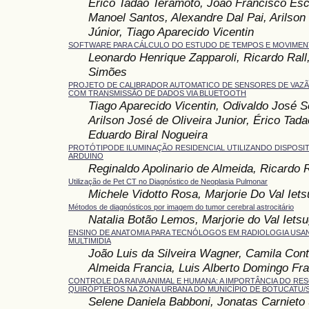
Érico Tadao Teramoto, João Francisco Es
Manoel Santos, Alexandre Dal Pai, Arilson 
Júnior, Tiago Aparecido Vicentin
SOFTWARE PARA CÁLCULO DO ESTUDO DE TEMPOS E MOVIMEN
Leonardo Henrique Zapparoli, Ricardo Rall
Simões
PROJETO DE CALIBRADOR AUTOMATICO DE SENSORES DE VAZÃ
COM TRANSMISSÃO DE DADOS VIA BLUETOOTH
Tiago Aparecido Vicentin, Odivaldo José 
Arilson José de Oliveira Junior, Érico Tad
Eduardo Biral Nogueira
PROTÓTIPODE ILUMINAÇÃO RESIDENCIAL UTILIZANDO DISPOSIT
ARDUINO
Reginaldo Apolinario de Almeida, Ricardo R
Utilização de Pet CT no Diagnóstico de Neoplasia Pulmonar
Michele Vidotto Rosa, Marjorie Do Val Iet
Métodos de diagnósticos por imagem do tumor cerebral astrocitário
Natalia Botão Lemos, Marjorie do Val Iets
ENSINO DE ANATOMIA PARA TECNÓLOGOS EM RADIOLOGIA US
MULTIMIDIA
João Luis da Silveira Wagner, Camila Cont
Almeida Francia, Luis Alberto Domingo Fra
CONTROLE DA RAIVA ANIMAL E HUMANA: A IMPORTÂNCIA DO RE
QUIRÓPTEROS NA ZONA URBANA DO MUNICÍPIO DE BOTUCATU/S
Selene Daniela Babboni, Jonatas Carnieto