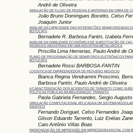
André de Oliveira
SIMULAÇÃO DE FLUXO DE PESSOAS E MATERIAIS EM OBRA DE 
João Bruno Domingues Bocetto, Celso Fe
Joaquim Junior
ANÁLISE DA CAPACIDADE DAS INTERSEÇÕES SEMAFORIZADAS D
BOTUCATU
Bernadete R. Barbosa Fantin, Izabela Ferre
ANÁLISE DA VIABILIDADE ECONÔMICA DE SUBSTITUIÇÃO DE CA
RESÍDUOS INDUSTRIAS EM UMA INDÚSTRIA METALÚRGICA
Priscilla Lima Herrerias, Paulo André de Ol
PLANO DE PROGRAMAÇÃO DE SEMÁFOROS ELETRÔNICOS PARA 
BOTUCATU
Bernadete Rossi BARBOSA-FANTIN
LOGÍSTICA DE EMPREENDEDOR DE PEQUENO NEGÓCIO
Bianca Regina Vendramini Proscimo, Bern
Barbosa Fantin, Paulo André de Oliveira
A CARACTERIZAÇÃO DOS ACIDENTES DE TRÂNSITO COMO SUBSÍ
POLÍTICAS PÚBLICAS NA MELHORIA DO TRÂNSITO
Paola Gabriela Fernandes, Sergio Augusto
SIMULAÇÃO COMPUTACIONAL APLICADA A UM SISTEMA MODULA
DIDÁTICO
Fernando Doriguel, Celso Fernandes Joaqu
Gilson Eduardo Tarrento, Luiz Enéias Zane
Caio Antônio Villas Boas
PADRONIZAÇÃO DE IMPRESSÃO EM IMPRESSORA DIGITAL COM 