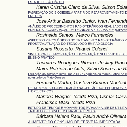
ESTADO DE SÃO PAULO
Karen Cristina Ciano da Silva, Gilson Edua
FABRICAÇÃO DO BIODIESEL A PARTIR DO REAPROVEITAMENTO 
FRITURA
Jose Arthur Bassetto Junior, Ivan Fernan
ANÁLISE DE PROCEDIMENTOS RADIOTERÁPICOS REALIZADOS E
PÚBLICOS - COMPARAÇÃO DE TÉCNICAS APLICADAS E EQUIPAM
Rosineide Santos, Marco Fernandes
ASPECTOS PSICOLÓGICOS NO TRATAMENTO RADIOTERÁPICO P
PRÓSTATA: ATUAÇÃO DO TECNÓLOGO EM RADIOLOGIA
Susana Rossetto, Raquel Colenci
SIMULADOR DE IMPORTAÇÃO E EXPORTAÇÃO: NECESSIDADES E
ENSINO PRÁTICO
Thamires Rodrigues Ribeiro, Juslley Riand
Maira Patrícia de Avila, Silvio Soares da 
Utilização do software IntelliTrac e DGPS agrícola da marca Satloc no
no estado do Mato Grosso
Fernando Martin, Gustavo Kimura Montan
LEI 13.097/2015: SUA IMPLICAÇÃO NA GESTÃO DOS PEQUENOS P
HIDRELÉTRICOS
Mariana Wagner Toledo Piza, Osmar Carv
Francisco Blasi Toledo Piza
ESTUDO DE TEMPOS E MOVIMENTOS PARA A ANÁLISE DE UTILIZ
TRABALHO FLEXIVEL EM UMA METALÚRGICA
Bárbara Helena Raul, Paulo André Oliveira
AUMENTO DO CONSUMO DE CERVEJA IMPORTADA