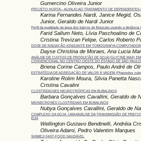
Gumercino Oliveira Junior
PROJETO HORTA – AUXILIO AO TRATAMENTO DE DEPENDENTES
Karina Fernandes Nardi, Janice Megid, O
Junior, Geraldo de Nardi Junior
Perfil da qualidade da água dos bairros de Botucatu usando a distância 
Farid Sallum Neto, Lívia Paschoalino de C
Cristina Trevizan Felipe, Carlos Roberto 
DOSE DE RADIAÇÃO IONIZANTE EM TOMOGRAFIA COMPUTADORI
Dayse Christina de Moraes, Ana Lucia Ma
ANÁLISE DE CUSTOS DE PRODUÇÃO DE SOJA (GLYCINE MAX) EM
CONVENCIONAL NO CENTRO-OESTE DO ESTADO DE SÃO PAULO
Briena Corine Campos, Paulo André de Oli
ESTRATÉGIA DE AGREGAÇÃO DE VALOR À VAGEM (Phaseolus vulgar
Karoline Rolim Moura, Silvia Panetta Nasc
Cristina Cavalini
CLOSTRIDIOSES NEUROTRÓPICAS EM BUBALINOS
Barbara Gonçalves Cavallini, Geraldo de N
MIONECROSES CLOSTRIDIAIS EM BUBALINOS
Nubya Gonçalves Cavallini, Geraldo de Nar
COMPLEXO DA SOJA: UMA ANÁLISE DA TRANSMISSÃO DE PREÇOS
EUA
Wellington Gustavo Bendinelli, Andréia Cri
Oliveira Adami, Pedro Valentim Marques
SHIMEJI FAST-FOOD SAUDÁVEL