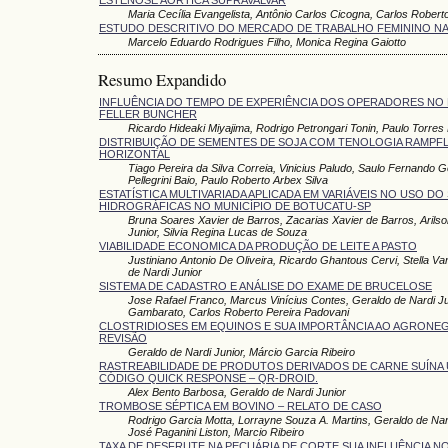
Maria Cecília Evangelista, Antônio Carlos Cicogna, Carlos Robert
ESTUDO DESCRITIVO DO MERCADO DE TRABALHO FEMININO NA 
Marcelo Eduardo Rodrigues Filho, Monica Regina Gaiotto
Resumo Expandido
INFLUÊNCIA DO TEMPO DE EXPERIÊNCIA DOS OPERADORES NO
FELLER BUNCHER
Ricardo Hideaki Miyajima, Rodrigo Petrongari Tonin, Paulo Torres
DISTRIBUIÇÃO DE SEMENTES DE SOJA COM TENOLOGIA RAMPF
HORIZONTAL
Tiago Pereira da Silva Correia, Vinicius Paludo, Saulo Fernand
Pellegrini Baio, Paulo Roberto Arbex Silva
ESTATÍSTICA MULTIVARIADA APLICADA EM VARIÁVEIS NO USO DO
HIDROGRÁFICAS NO MUNICÍPIO DE BOTUCATU-SP
Bruna Soares Xavier de Barros, Zacarias Xavier de Barros, Arilso
Junior, Silvia Regina Lucas de Souza
VIABILIDADE ECONOMICA DA PRODUÇÃO DE LEITE A PASTO
Justiniano Antonio De Oliveira, Ricardo Ghantous Cervi, Stella V
de Nardi Junior
SISTEMA DE CADASTRO E ANÁLISE DO EXAME DE BRUCELOSE
Jose Rafael Franco, Marcus Vinícius Contes, Geraldo de Nardi Ju
Gambarato, Carlos Roberto Pereira Padovani
CLOSTRIDIOSES EM EQUINOS E SUA IMPORTÂNCIA AO AGRONE
REVISÃO
Geraldo de Nardi Junior, Márcio Garcia Ribeiro
RASTREABILIDADE DE PRODUTOS DERIVADOS DE CARNE SUÍNA 
CÓDIGO QUICK RESPONSE – QR-DROID.
Alex Bento Barbosa, Geraldo de Nardi Junior
TROMBOSE SÉPTICA EM BOVINO – RELATO DE CASO
Rodrigo Garcia Motta, Lorrayne Souza A. Martins, Geraldo de Nar
José Paganini Liston, Marcio Ribeiro
TAXA DE DESFRUTE NA PECUÁRIA DE CORTE SUA INFLUÊNCIA 