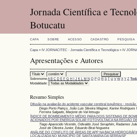
Jornada Científica e Tecno
Botucatu
CAPA
SOBRE
ACESSO
CADASTRO
PESQUISA
Capa
>
IV JORNACITEC - Jornada Científica e Tecnológica
>
IV JORN
Apresentações e Autores
Sobrenome
A
B
C
D
E
F
G
H
I
J
K
L
M
N
O
P
Q
R
S
T
U
V
W
X
Y
Z
Tod
Modalidade:
Resumo Simples
Difusão na avaliação do acidente vascular cerebral isquêmico - revisão
Diogo Porto Painço, João Luis Silveira Wagner, Karine Rodrigues
Ferreira Salgado, Marjorie do Val Ietsugu
ÍNDICE DE BOMBEAMENTO MÉDIO PARA DOIS SISTEMAS DE BO
ACIONADOS POR ENERGIA SOLAR FOTOVOLTAICA NA REGIÃO D
Tiago Aparecido Vicentin, Odivaldo José Seraphim, Radames Jul
José de Oliveira Junior, Eduardo Biral Nogueira
ANÁLISE DO CONFLITO DE ÁREAS DE APP NA BACIA HIDROGRÁFI
LOCALIZADA NO MUNICÍPIO DE SANTA MARIA DA SERRA/SP