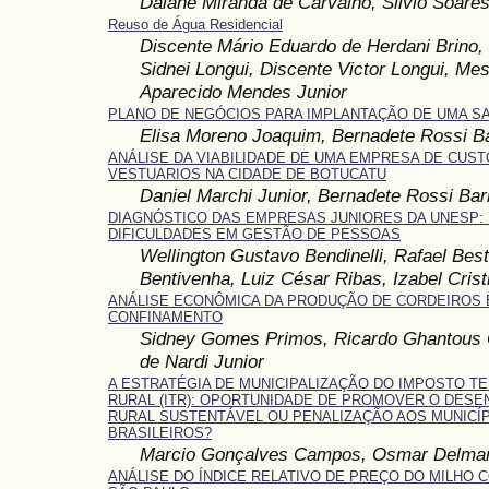
Daiane Miranda de Carvalho, Silvio Soare
Reuso de Água Residencial
Discente Mário Eduardo de Herdani Brino,
Sidnei Longui, Discente Victor Longui, Mes
Aparecido Mendes Junior
PLANO DE NEGÓCIOS PARA IMPLANTAÇÃO DE UMA S
Elisa Moreno Joaquim, Bernadete Rossi B
ANÁLISE DA VIABILIDADE DE UMA EMPRESA DE CUS
VESTUARIOS NA CIDADE DE BOTUCATU
Daniel Marchi Junior, Bernadete Rossi Bar
DIAGNÓSTICO DAS EMPRESAS JUNIORES DA UNESP: 
DIFICULDADES EM GESTÃO DE PESSOAS
Wellington Gustavo Bendinelli, Rafael Bes
Bentivenha, Luiz César Ribas, Izabel Crist
ANÁLISE ECONÔMICA DA PRODUÇÃO DE CORDEIROS
CONFINAMENTO
Sidney Gomes Primos, Ricardo Ghantous 
de Nardi Junior
A ESTRATÉGIA DE MUNICIPALIZAÇÃO DO IMPOSTO TE
RURAL (ITR): OPORTUNIDADE DE PROMOVER O DES
RURAL SUSTENTÁVEL OU PENALIZAÇÃO AOS MUNICÍ
BRASILEIROS?
Marcio Gonçalves Campos, Osmar Delman
ANÁLISE DO ÍNDICE RELATIVO DE PREÇO DO MILHO 