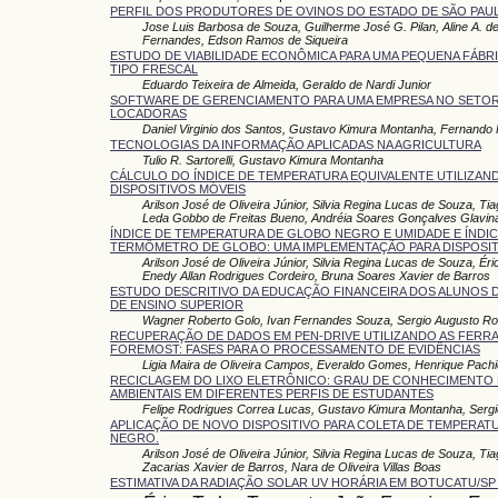
PERFIL DOS PRODUTORES DE OVINOS DO ESTADO DE SÃO PAU
Jose Luis Barbosa de Souza, Guilherme José G. Pilan, Aline A. 
Fernandes, Edson Ramos de Siqueira
ESTUDO DE VIABILIDADE ECONÔMICA PARA UMA PEQUENA FÁBRI
TIPO FRESCAL
Eduardo Teixeira de Almeida, Geraldo de Nardi Junior
SOFTWARE DE GERENCIAMENTO PARA UMA EMPRESA NO SETOR
LOCADORAS
Daniel Virginio dos Santos, Gustavo Kimura Montanha, Fernand
TECNOLOGIAS DA INFORMAÇÃO APLICADAS NA AGRICULTURA
Tulio R. Sartorelli, Gustavo Kimura Montanha
CÁLCULO DO ÍNDICE DE TEMPERATURA EQUIVALENTE UTILIZAND
DISPOSITIVOS MÓVEIS
Arilson José de Oliveira Júnior, Silvia Regina Lucas de Souza, Tia
Leda Gobbo de Freitas Bueno, Andréia Soares Gonçalves Glavin
ÍNDICE DE TEMPERATURA DE GLOBO NEGRO E UMIDADE E ÍNDI
TERMÔMETRO DE GLOBO: UMA IMPLEMENTAÇÃO PARA DISPOSIT
Arilson José de Oliveira Júnior, Silvia Regina Lucas de Souza, Ér
Enedy Allan Rodrigues Cordeiro, Bruna Soares Xavier de Barros
ESTUDO DESCRITIVO DA EDUCAÇÃO FINANCEIRA DOS ALUNOS D
DE ENSINO SUPERIOR
Wagner Roberto Golo, Ivan Fernandes Souza, Sergio Augusto Ro
RECUPERAÇÃO DE DADOS EM PEN-DRIVE UTILIZANDO AS FERR
FOREMOST: FASES PARA O PROCESSAMENTO DE EVIDÊNCIAS
Ligia Maira de Oliveira Campos, Everaldo Gomes, Henrique Pachi
RECICLAGEM DO LIXO ELETRÔNICO: GRAU DE CONHECIMENTO
AMBIENTAIS EM DIFERENTES PERFIS DE ESTUDANTES
Felipe Rodrigues Correa Lucas, Gustavo Kimura Montanha, Serg
APLICAÇÃO DE NOVO DISPOSITIVO PARA COLETA DE TEMPERAT
NEGRO.
Arilson José de Oliveira Júnior, Silvia Regina Lucas de Souza, Tia
Zacarias Xavier de Barros, Nara de Oliveira Villas Boas
ESTIMATIVA DA RADIAÇÃO SOLAR UV HORÁRIA EM BOTUCATU/SP