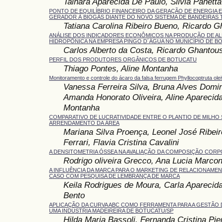
Tainara Aparecida De Paulo, Silvia Panett
PONTO DE EQUILÍBRIO FINANCEIRO DA GERAÇÃO DE ENERGIA 
GERADOR À BIOGÁS DIANTE DO NOVO SISTEMA DE BANDEIRAS 
Tatiana Carolina Ribeiro Bueno, Ricardo G
ANÁLISE DOS INDICADORES ECONÔMICOS NA PRODUÇÃO DE AL
HIDROPÔNICA NA EMPRESA PINGO D´ÁGUA NO MUNICÍPIO DE BO
Carlos Alberto da Costa, Ricardo Ghantou
PERFIL DOS PRODUTORES ORGÂNICOS DE BOTUCATU
Thiago Pontes, Aline Montanha
Monitoramento e controle do ácaro da falsa ferrugem Phyllocoptruta olei
Vanessa Ferreira Silva, Bruna Alves Domin
Amanda Honorato Oliveira, Aline Aparecida
Montanha
COMPARATIVO DE LUCRATIVIDADE ENTRE O PLANTIO DE MILHO 
ARRENDAMENTO DA ÁREA
Mariana Silva Proença, Leonel José Ribeir
Ferrari, Flavia Cristina Cavalini
A DENSITOMETRIA ÓSSEA NA AVALIAÇÃO DA COMPOSIÇÃO COR
Rodrigo oliveira Grecco, Ana Lucia Marco
A INFLUÊNCIA DA MARCA PARA O MARKETING DE RELACIONAME
CASO COM PESQUISA DE LEMBRANÇA DE MARCA
Keila Rodrigues de Moura, Carla Aparecida
Bento
APLICAÇÃO DA CURVA ABC COMO FERRAMENTA PARA A GESTÃO
UMA INDÚSTRIA MADEIREIRA DE BOTUCATU/SP
Hilda Maria Bassoli, Fernanda Cristina Pie