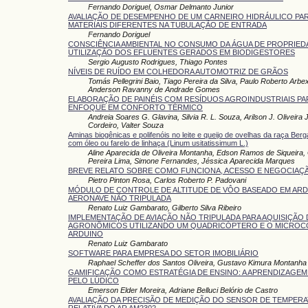
Fernando Doriguel, Osmar Delmanto Junior
AVALIAÇÃO DE DESEMPENHO DE UM CARNEIRO HIDRÁULICO PAR
MATERIAIS DIFERENTES NA TUBULAÇÃO DE ENTRADA
Fernando Doriguel
CONSCIÊNCIA AMBIENTAL NO CONSUMO DA ÁGUA DE PROPRIED
UTILIZAÇÃO DOS EFLUENTES GERADOS EM BIODIGESTORES
Sergio Augusto Rodrigues, Thiago Pontes
NÍVEIS DE RUÍDO EM COLHEDORA AUTOMOTRIZ DE GRÃOS
Tomás Pellegrini Baio, Tiago Pereira da Silva, Paulo Roberto Arbex
Anderson Ravanny de Andrade Gomes
ELABORAÇÃO DE PAINÉIS COM RESÍDUOS AGROINDUSTRIAIS PAR
ENFOQUE EM CONFORTO TÉRMICO
Andreia Soares G. Glavina, Silvia R. L. Souza, Arilson J. Oliveira 
Cordeiro, Valter Souza
Aminas biogênicas e polifenóis no leite e queijo de ovelhas da raça B
com óleo ou farelo de linhaça (Linum usitatissimum L.)
Aline Aparecida de Oliveira Montanha, Edson Ramos de Siqueira,
Pereira Lima, Simone Fernandes, Jéssica Aparecida Marques
BREVE RELATO SOBRE COMO FUNCIONA, ACESSO E NEGOCIAÇÃ
Pietro Pinton Rosa, Carlos Roberto P. Padovani
MÓDULO DE CONTROLE DE ALTITUDE DE VÔO BASEADO EM ARD
AERONAVE NÃO TRIPULADA
Renato Luiz Gambarato, Gilberto Silva Ribeiro
IMPLEMENTAÇÃO DE AVIAÇÃO NÃO TRIPULADA PARA AQUISIÇÃO
AGRONÔMICOS UTILIZANDO UM QUADRICÓPTERO E O MICRO
ARDUINO
Renato Luiz Gambarato
SOFTWARE PARA EMPRESA DO SETOR IMOBILIÁRIO
Raphael Scheffer dos Santos Oliveira, Gustavo Kimura Montanha
GAMIFICAÇÃO COMO ESTRATÉGIA DE ENSINO: A APRENDIZAGEM
PELO LÚDICO
Emerson Elder Moreira, Adriane Belluci Belório de Castro
AVALIAÇÃO DA PRECISÃO DE MEDIÇÃO DO SENSOR DE TEMPERA
RELATIVA DO AR AM2302.