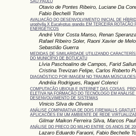
SÃO PAULO
Otavio de Pontes Ribeiro, Luciane Da Con
Fabio Bechelli Tonin
AVALIAÇÃO DO DESENVOLVIMENTO INICIAL DE HÍBRIDO
urophylla X Eucalyptus grandis EM TERCEIRA ROTAÇÃO
ENERGÉTICOS
André Vitor Costa Manso, Renan Speranza
Rafael Ribeiro Soler, Raoni Xavier de Melo
Sebastião Guerra
MEDIDAS DE SIMILARIDADE UTILIZANDO CARACTERÍS
DO MUNICÍPIO DE BOTUCATU
Lívia Paschoalino de Campos, Farid Sallum
Cristina Trevizan Felipe, Carlos Roberto 
DIAGNÓSTICO POR IMAGEM NO TRAUMA MÚSCULOES
Andréia Rodrigues, Raquel Colenci
COMPUTAÇÃO UBIQUA E INTERNET DAS COISAS, PR
ELETIVA NA FORMAÇÃO DO TECNÓLOGO EM ANÁLISE
DESENVOLVIMENTO DE SISTEMAS
Vinicio Silva de Oliveira
ANÁLISE COMPARATIVA DE DOIS FIREWALLS GRATUI
APLICAÇÕES EM UM AMBIENTE DE REDE VIRTUALIZA
Gilmar Maikon Ferreira Silva, Marcos Paulo
ANÁLISE DO PREÇO DO MILHO ENTRE OS ANOS DE 200
Lazaro Eduardo Faraoni, Fabio Bechelle To