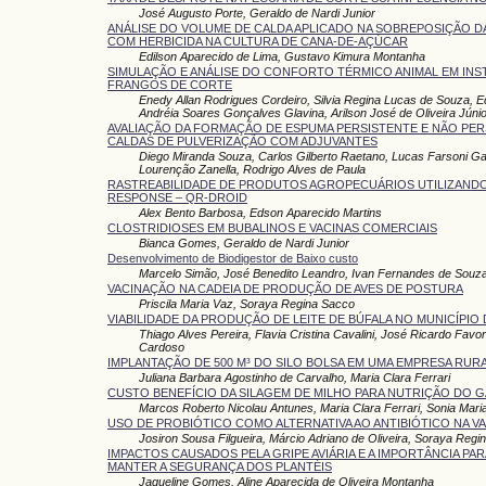
José Augusto Porte, Geraldo de Nardi Junior
ANÁLISE DO VOLUME DE CALDA APLICADO NA SOBREPOSIÇÃO D
COM HERBICIDA NA CULTURA DE CANA-DE-AÇÚCAR
Edilson Aparecido de Lima, Gustavo Kimura Montanha
SIMULAÇÃO E ANÁLISE DO CONFORTO TÉRMICO ANIMAL EM INS
FRANGOS DE CORTE
Enedy Allan Rodrigues Cordeiro, Silvia Regina Lucas de Souza, Ed
Andréia Soares Gonçalves Glavina, Arilson José de Oliveira Júnio
AVALIAÇÃO DA FORMAÇÃO DE ESPUMA PERSISTENTE E NÃO PER
CALDAS DE PULVERIZAÇÃO COM ADJUVANTES
Diego Miranda Souza, Carlos Gilberto Raetano, Lucas Farsoni Gal
Lourenção Zanella, Rodrigo Alves de Paula
RASTREABILIDADE DE PRODUTOS AGROPECUÁRIOS UTILIZAND
RESPONSE – QR-DROID
Alex Bento Barbosa, Edson Aparecido Martins
CLOSTRIDIOSES EM BUBALINOS E VACINAS COMERCIAIS
Bianca Gomes, Geraldo de Nardi Junior
Desenvolvimento de Biodigestor de Baixo custo
Marcelo Simão, José Benedito Leandro, Ivan Fernandes de Souz
VACINAÇÃO NA CADEIA DE PRODUÇÃO DE AVES DE POSTURA
Priscila Maria Vaz, Soraya Regina Sacco
VIABILIDADE DA PRODUÇÃO DE LEITE DE BÚFALA NO MUNICÍPIO 
Thiago Alves Pereira, Flavia Cristina Cavalini, José Ricardo Favor
Cardoso
IMPLANTAÇÃO DE 500 M³ DO SILO BOLSA EM UMA EMPRESA RURAL
Juliana Barbara Agostinho de Carvalho, Maria Clara Ferrari
CUSTO BENEFÍCIO DA SILAGEM DE MILHO PARA NUTRIÇÃO DO G
Marcos Roberto Nicolau Antunes, Maria Clara Ferrari, Sonia Mar
USO DE PROBIÓTICO COMO ALTERNATIVA AO ANTIBIÓTICO NA V
Josiron Sousa Filgueira, Márcio Adriano de Oliveira, Soraya Regi
IMPACTOS CAUSADOS PELA GRIPE AVIÁRIA E A IMPORTÂNCIA PAR
MANTER A SEGURANÇA DOS PLANTÉIS
Jaqueline Gomes, Aline Aparecida de Oliveira Montanha