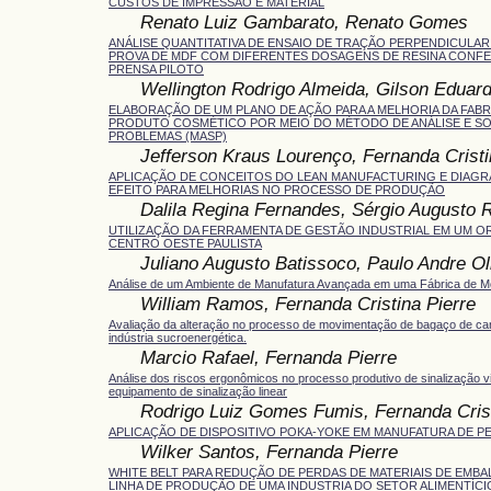
CUSTOS DE IMPRESSÃO E MATERIAL
Renato Luiz Gambarato, Renato Gomes
ANÁLISE QUANTITATIVA DE ENSAIO DE TRAÇÃO PERPENDICULA
PROVA DE MDF COM DIFERENTES DOSAGENS DE RESINA CONF
PRENSA PILOTO
Wellington Rodrigo Almeida, Gilson Eduard
ELABORAÇÃO DE UM PLANO DE AÇÃO PARA A MELHORIA DA FAB
PRODUTO COSMÉTICO POR MEIO DO MÉTODO DE ANÁLISE E S
PROBLEMAS (MASP)
Jefferson Kraus Lourenço, Fernanda Cristi
APLICAÇÃO DE CONCEITOS DO LEAN MANUFACTURING E DIAGR
EFEITO PARA MELHORIAS NO PROCESSO DE PRODUÇÃO
Dalila Regina Fernandes, Sérgio Augusto 
UTILIZAÇÃO DA FERRAMENTA DE GESTÃO INDUSTRIAL EM UM 
CENTRO OESTE PAULISTA
Juliano Augusto Batissoco, Paulo Andre Ol
Análise de um Ambiente de Manufatura Avançada em uma Fábrica de M
William Ramos, Fernanda Cristina Pierre
Avaliação da alteração no processo de movimentação de bagaço de c
indústria sucroenergética.
Marcio Rafael, Fernanda Pierre
Análise dos riscos ergonômicos no processo produtivo de sinalização viá
equipamento de sinalização linear
Rodrigo Luiz Gomes Fumis, Fernanda Crist
APLICAÇÃO DE DISPOSITIVO POKA-YOKE EM MANUFATURA DE P
Wilker Santos, Fernanda Pierre
WHITE BELT PARA REDUÇÃO DE PERDAS DE MATERIAIS DE EMB
LINHA DE PRODUÇÃO DE UMA INDUSTRIA DO SETOR ALIMENTÍCI