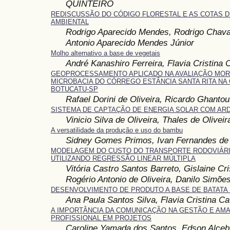
QUINTEIRO
REDISCUSSÃO DO CÓDIGO FLORESTAL E AS COTAS 
AMBIENTAL
Rodrigo Aparecido Mendes, Rodrigo Chavar
Antonio Aparecido Mendes Júnior
Molho alternativo a base de vegetais
André Kanashiro Ferreira, Flavia Cristina C
GEOPROCESSAMENTO APLICADO NA AVALIAÇÃO MOR
MICROBACIA DO CÓRREGO ESTÂNCIA SANTA RITA NA 
BOTUCATU-SP
Rafael Dorini de Oliveira, Ricardo Ghantou
SISTEMA DE CAPTAÇÃO DE ENERGIA SOLAR COM AR
Vinicio Silva de Oliveira, Thales de Oliveir
A versatilidade da produção e uso do bambu
Sidney Gomes Primos, Ivan Fernandes de
MODELAGEM DO CUSTO DO TRANSPORTE RODOVIÁRI
UTILIZANDO REGRESSÃO LINEAR MÚLTIPLA
Vitória Castro Santos Barreto, Gislaine Cris
Rogério Antonio de Oliveira, Danilo Simõe
DESENVOLVIMENTO DE PRODUTO A BASE DE BATATA
Ana Paula Santos Silva, Flavia Cristina Ca
A IMPORTÂNCIA DA COMUNICAÇÃO NA GESTÃO E AM
PROFISSIONAL EM PROJETOS
Caroline Yamada dos Santos, Edson Alceb